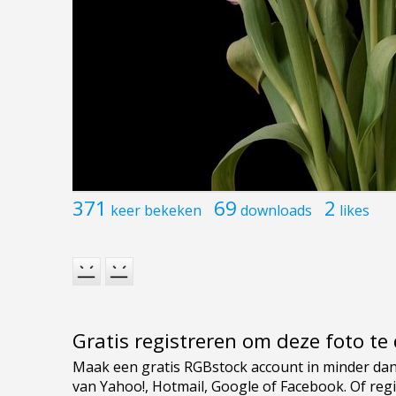
371
69
2
keer bekeken
downloads
likes
Gratis registreren om deze foto t