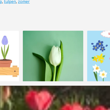
lp
,
tulpen
,
zomer