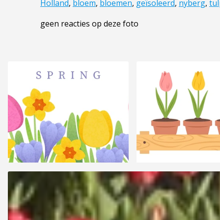
Holland
,
bloem
,
bloemen
,
geïsoleerd
,
nyberg
,
tu
geen reacties op deze foto