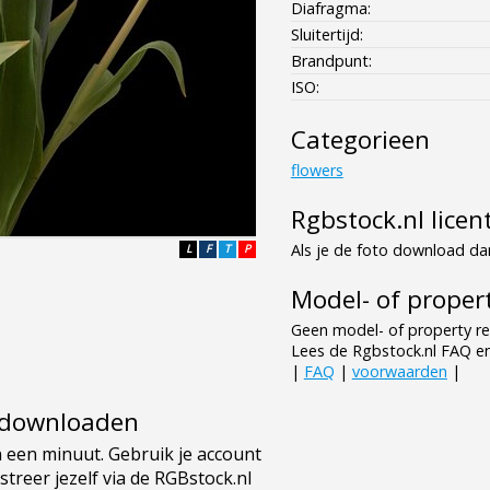
Diafragma:
Sluitertijd:
Brandpunt:
ISO:
Categorieen
flowers
Rgbstock.nl licen
Als je de foto download dan
L
F
T
P
Model- of propert
Geen model- of property re
Lees de Rgbstock.nl FAQ e
|
FAQ
|
voorwaarden
|
e downloaden