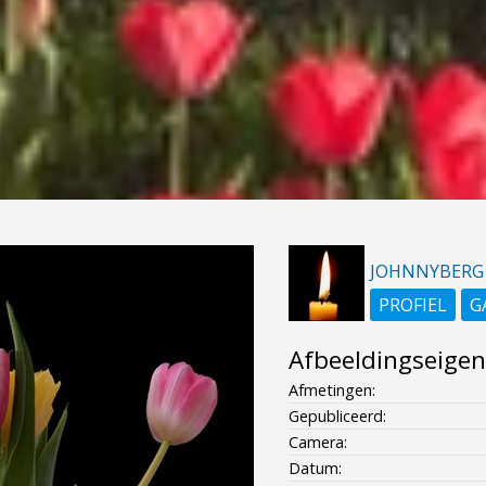
JOHNNYBERG
PROFIEL
G
Afbeeldingseige
Afmetingen:
Gepubliceerd:
Camera:
Datum: