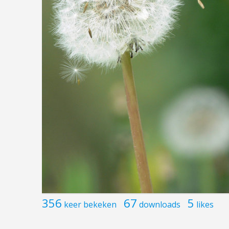
356
67
5
keer bekeken
downloads
likes