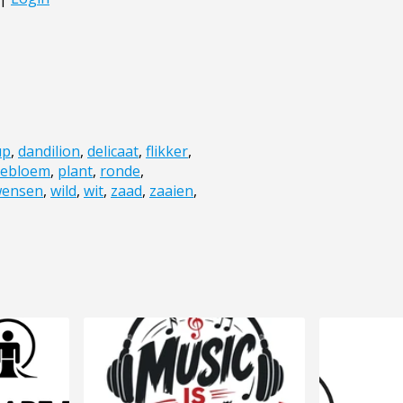
up
,
dandilion
,
delicaat
,
flikker
,
debloem
,
plant
,
ronde
,
ensen
,
wild
,
wit
,
zaad
,
zaaien
,