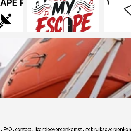
.
FAQ
.
contact
.
licentieovereenkomst
.
gebruiksovereenko