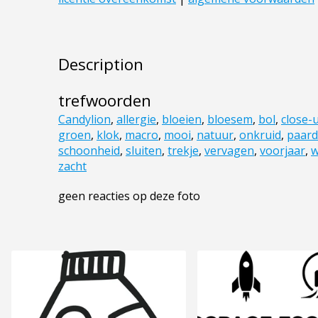
Description
trefwoorden
Candylion
,
allergie
,
bloeien
,
bloesem
,
bol
,
close-
groen
,
klok
,
macro
,
mooi
,
natuur
,
onkruid
,
paar
schoonheid
,
sluiten
,
trekje
,
vervagen
,
voorjaar
,
w
zacht
geen reacties op deze foto