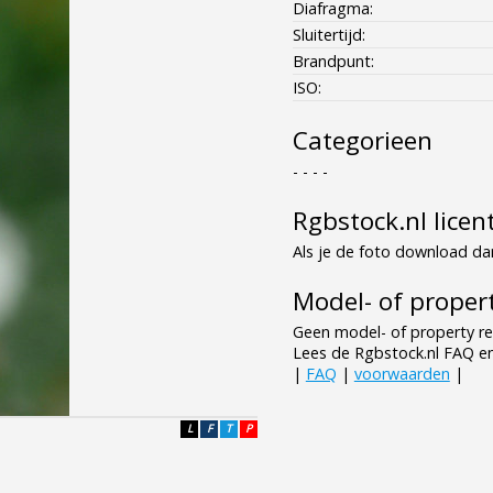
Diafragma:
Sluitertijd:
Brandpunt:
ISO:
Categorieen
- - - -
Rgbstock.nl licen
Als je de foto download dan
Model- of propert
Geen model- of property re
Lees de Rgbstock.nl FAQ e
|
FAQ
|
voorwaarden
|
L
F
T
P