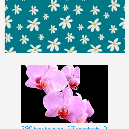
290
57
0
keer bekeken
downloads