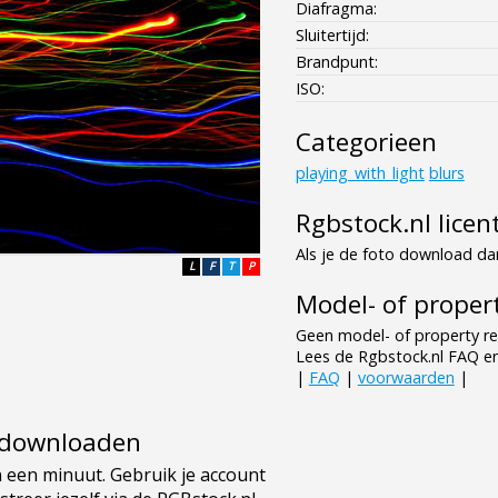
Diafragma:
Sluitertijd:
Brandpunt:
ISO:
Categorieen
playing_with_light
blurs
Rgbstock.nl licen
Als je de foto download dan
L
F
T
P
Model- of propert
Geen model- of property re
Lees de Rgbstock.nl FAQ e
|
FAQ
|
voorwaarden
|
e downloaden