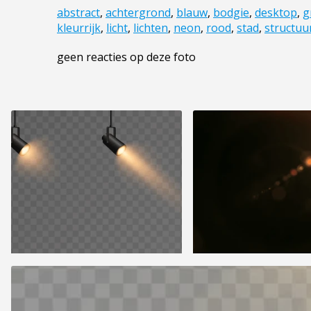
abstract
,
achtergrond
,
blauw
,
bodgie
,
desktop
,
g
kleurrijk
,
licht
,
lichten
,
neon
,
rood
,
stad
,
structuu
geen reacties op deze foto