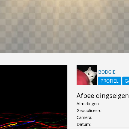
BODGIE
PROFIEL
G
Afbeeldingseige
Afmetingen:
Gepubliceerd:
Camera:
Datum: