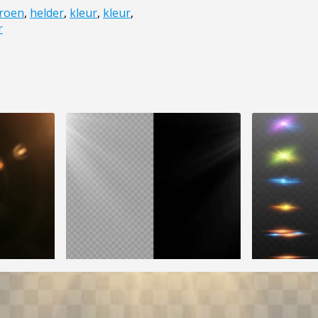
roen
,
helder
,
kleur
,
kleur
,
r