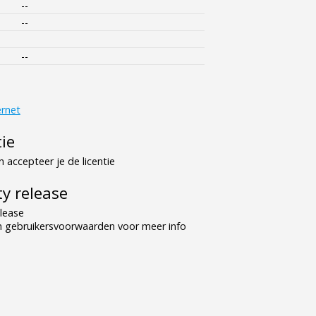
--
--
--
ernet
tie
 accepteer je de licentie
y release
lease
n gebruikersvoorwaarden voor meer info