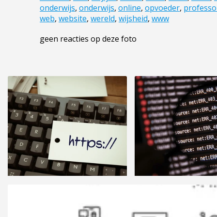
onderwijs
,
onderwijs
,
online
,
opvoeder
,
professo
web
,
website
,
wereld
,
wijsheid
,
www
geen reacties op deze foto