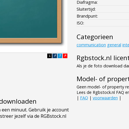
Diafragma:
Sluitertijd:
Brandpunt:
ISO:
Categorieen
communication
general
int
Rgbstock.nl licen
L
F
T
P
Als je de foto download dan
Model- of propert
Geen model- of property re
Lees de Rgbstock.nl FAQ e
|
FAQ
|
voorwaarden
|
e downloaden