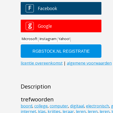
Description
trefwoorden
boord
,
college
,
computer
,
digitaal
,
electronisch
,
internet
,
klas
,
krijtjes
,
leraar
,
leren
,
leren
,
leren
,