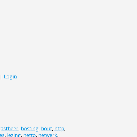
gastheer
,
hosting
,
hout
,
http
,
les
,
lezing
,
netto
,
netwerk
,