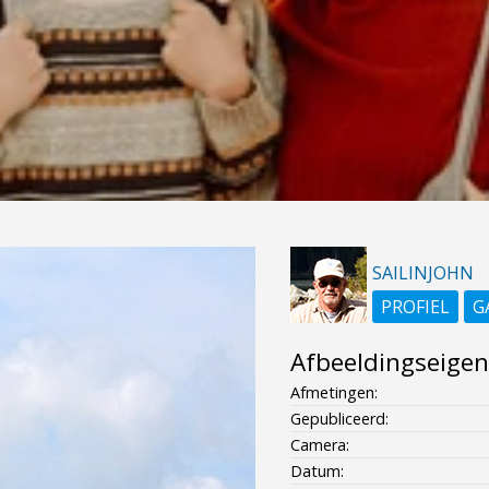
SAILINJOHN
PROFIEL
G
Afbeeldingseige
Afmetingen:
Gepubliceerd:
Camera:
Datum: