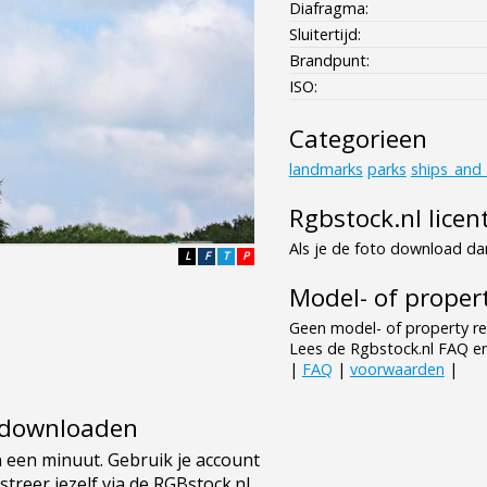
Diafragma:
Sluitertijd:
Brandpunt:
ISO:
Categorieen
landmarks
parks
ships_and
Rgbstock.nl licen
Als je de foto download dan
L
F
T
P
Model- of propert
Geen model- of property re
Lees de Rgbstock.nl FAQ e
|
FAQ
|
voorwaarden
|
e downloaden