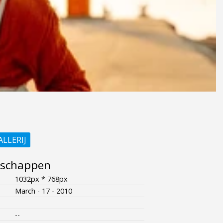
ALLERIJ
nschappen
1032px * 768px
March - 17 - 2010
--