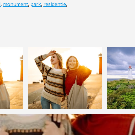
l
,
monument
,
park
,
residentie
,