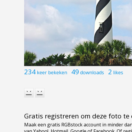
234
49
2
keer bekeken
downloads
likes
Gratis registreren om deze foto t