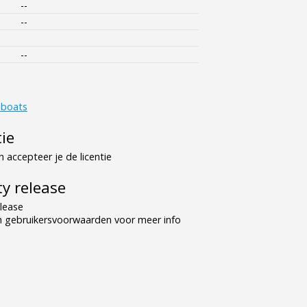
--
--
--
_boats
tie
 accepteer je de licentie
y release
lease
n gebruikersvoorwaarden voor meer info