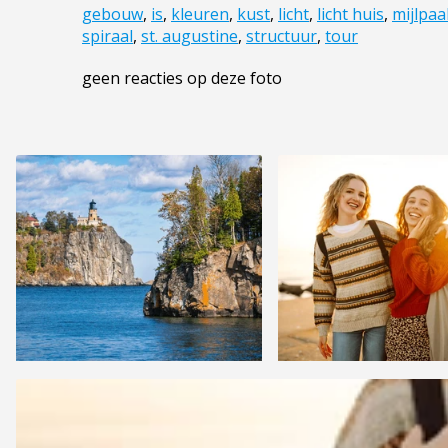
gebouw
,
is
,
kleuren
,
kust
,
licht
,
licht huis
,
mijlpaa
spiraal
,
st. augustine
,
structuur
,
tour
geen reacties op deze foto