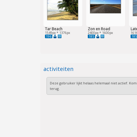
Tar Beach
Zon en Road
Lat
1549px * 1376px
2400px * 1600px
161
196
185
185
activiteiten
Deze gebruiker lijkt helaas helemaal niet actief. Kom
terug.