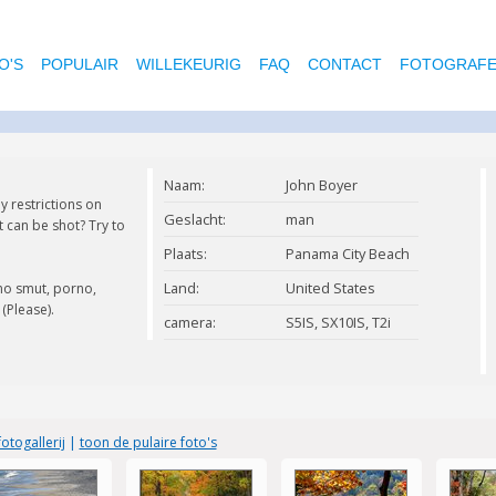
O'S
POPULAIR
WILLEKEURIG
FAQ
CONTACT
FOTOGRAF
Naam:
John Boyer
y restrictions on
Geslacht:
man
t can be shot? Try to
Plaats:
Panama City Beach
Land:
United States
no smut, porno,
(Please).
camera:
S5IS, SX10IS, T2i
Canon
otogallerij
|
toon de pulaire foto's