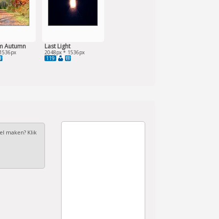
m Autumn
Last Light
1536px
2048px * 1536px
119
fel maken? Klik