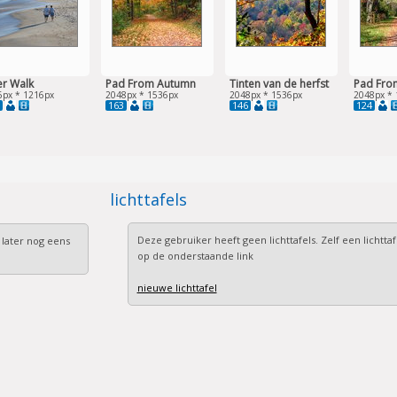
er Walk
Pad From Autumn
Tinten van de herfst
Pad Fro
6px * 1216px
2048px * 1536px
2048px * 1536px
2048px * 
163
146
124
lichttafels
Deze gebruiker heeft geen lichttafels. Zelf een lichtta
 later nog eens
op de onderstaande link
nieuwe lichttafel