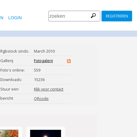
REGISTREREN
EN
LOGIN
Rgbstock sinds:
March 2010
Gallerij
Fotogalerij
Foto's online:
559
Downloads:
15236
Stuur een
Klik voor contact
bericht
sailinjohn
QRcode