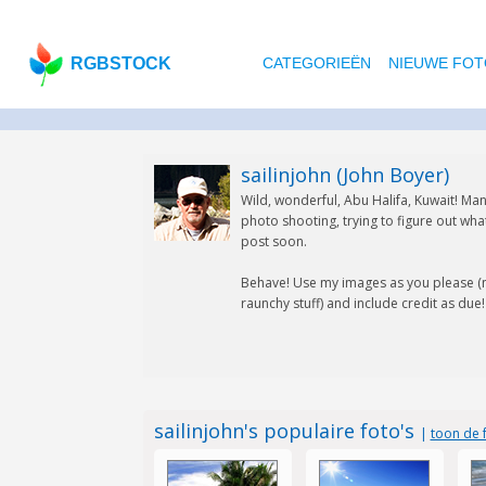
RGBSTOCK
CATEGORIEËN
NIEUWE FOT
sailinjohn (John Boyer)
Wild, wonderful, Abu Halifa, Kuwait! Man
photo shooting, trying to figure out wha
post soon.
Behave! Use my images as you please (
raunchy stuff) and include credit as due! 
sailinjohn's populaire foto's
|
toon de f