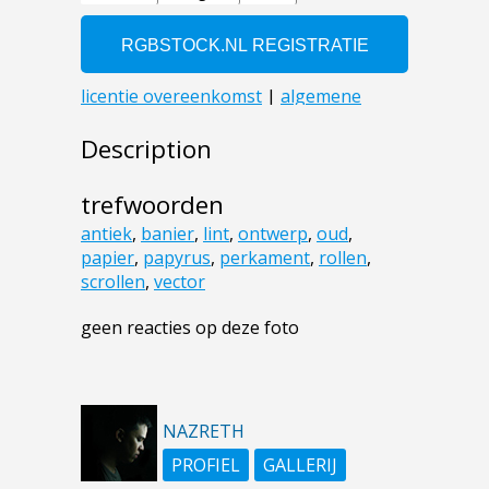
Description
trefwoorden
antiek
,
banier
,
lint
,
ontwerp
,
oud
,
papier
,
papyrus
,
perkament
,
rollen
,
scrollen
,
vector
geen reacties op deze foto
NAZRETH
PROFIEL
GALLERIJ