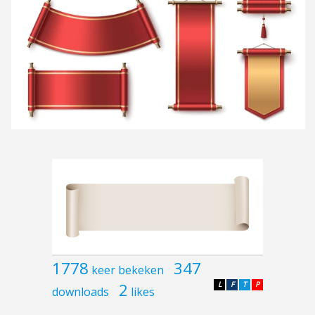
1778
347
keer bekeken
2
L
F
T
P
downloads
likes