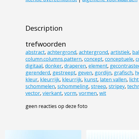
Description
trefwoorden
abstract
,
achtergrond
,
achtergrond
,
artistiek
,
ba
column.columns.pattern
,
concept
,
conceptuele
,
c
digitaal
,
donker
,
draperen
,
element
,
gecontraste
gerenderd
,
gestreept
,
geven
,
gordijn
,
grafisch
,
h
kleur
,
kleurrijk
,
kleurrijk
,
kunst
,
laten vallen
,
licht
schommelen
,
schommeling
,
streep
,
stripey
,
tech
vector
,
vierkant
,
vorm
,
vormen
,
wit
geen reacties op deze foto