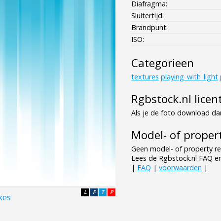
Diafragma:
Sluitertijd:
Brandpunt:
ISO:
Categorieen
textures
playing_with_light
Rgbstock.nl licen
Als je de foto download dan
Model- of propert
Geen model- of property re
Lees de Rgbstock.nl FAQ e
|
FAQ
|
voorwaarden
|
L
F
T
P
ikes