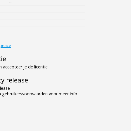
--
--
--
peace
tie
 accepteer je de licentie
y release
lease
n gebruikersvoorwaarden voor meer info