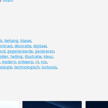
lk
,
behang
,
blauw
,
ontrast
,
decoratie
,
digitaal
,
erd
,
gegenereerde
,
genereren
,
elder
,
helling
,
illustratie
,
kleur
,
,
modern
,
ontwerp
,
rij
,
ros
,
nologie
,
technologisch
,
turkoois
,