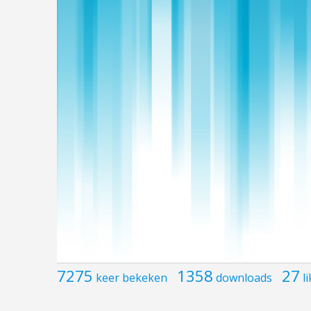
7275
1358
27
keer bekeken
downloads
l