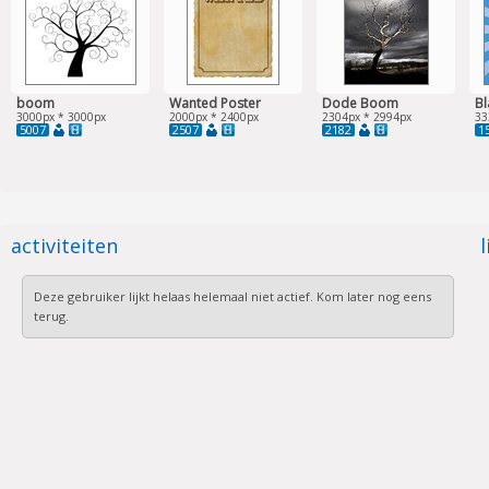
boom
Wanted Poster
Dode Boom
Bl
3000px * 3000px
2000px * 2400px
2304px * 2994px
33
5007
2507
2182
1
activiteiten
l
Deze gebruiker lijkt helaas helemaal niet actief. Kom later nog eens
terug.