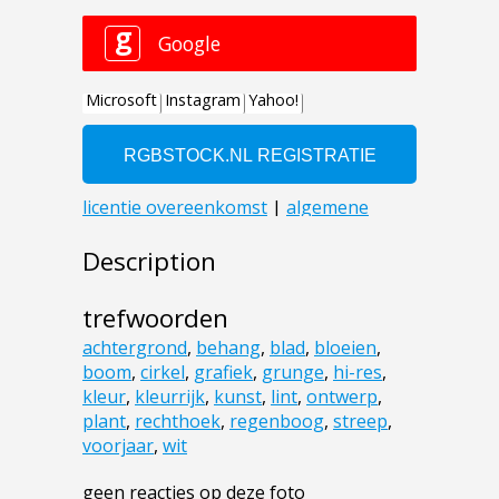
Description
trefwoorden
achtergrond
,
behang
,
blad
,
bloeien
,
boom
,
cirkel
,
grafiek
,
grunge
,
hi-res
,
kleur
,
kleurrijk
,
kunst
,
lint
,
ontwerp
,
plant
,
rechthoek
,
regenboog
,
streep
,
voorjaar
,
wit
geen reacties op deze foto