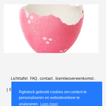
Lichttafel
.
FAQ
.
contact
.
licentieovereenkomst
.
gebruiksovereenkomst
.
over
.
|
English
|
Deutsch
|
Español
|
Polski
|
Português
|
Rgbstock gebruikt cookies om content te
Nederlands
|
personaliseren en websiteverkeer te
analyseren.
Lees meer