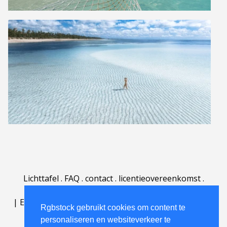
Lichttafel
.
FAQ
.
contact
.
licentieovereenkomst
.
gebruiksovereenkomst
.
over
.
|
English
|
Deutsch
|
Español
|
Polski
|
Português
|
Rgbstock gebruikt cookies om content te
Nederlands
|
personaliseren en websiteverkeer te