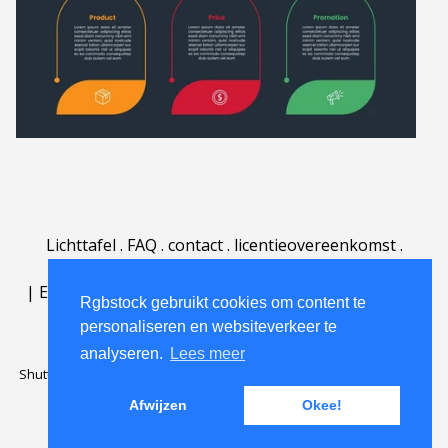
Lichttafel
.
FAQ
.
contact
.
licentieovereenkomst
.
gebruiksovereenkomst
.
over
.
|
English
|
Deutsch
|
Español
|
Polski
|
Português
|
Rgbstock gebruikt cookies om content te
Nederlands
|
personaliseren en websiteverkeer te
analyseren.
Lees meer
Shutterstock official partner of Rgbstock
Saqurai AI official partner of
Rgbstock
Afwijzen
Okee!