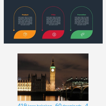
419
60
4