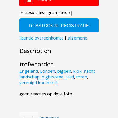
Description
trefwoorden
Engeland
,
Londen
,
bigben
,
klok
,
nacht
landschap
,
nightscape
,
stad
,
toren
,
verenigd koninkrijk
geen reacties op deze foto