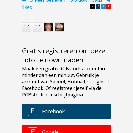
keer bekeken
downloads
likes
L
F
T
P
Gratis registreren om deze
foto te downloaden