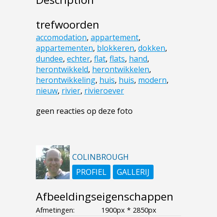
trefwoorden
accomodation
,
appartement
,
appartementen
,
blokkeren
,
dokken
,
dundee
,
echter
,
flat
,
flats
,
hand
,
herontwikkeld
,
herontwikkelen
,
herontwikkeling
,
huis
,
huis
,
modern
,
nieuw
,
rivier
,
rivieroever
geen reacties op deze foto
COLINBROUGH
PROFIEL
GALLERIJ
Afbeeldingseigenschappen
Afmetingen:
1900px * 2850px