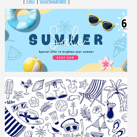
|
FAQ
|
voorwaarden
|