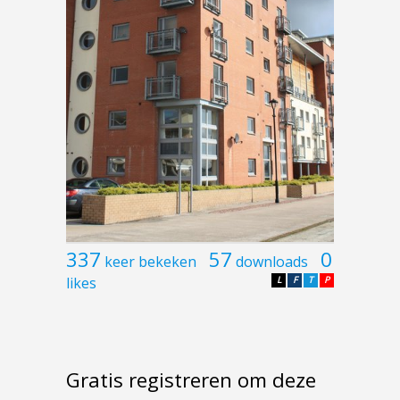
337
57
0
keer bekeken
downloads
likes
L
F
T
P
Gratis registreren om deze