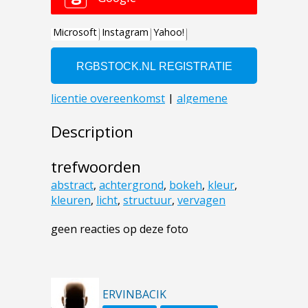
Description
trefwoorden
abstract
,
achtergrond
,
bokeh
,
kleur
,
kleuren
,
licht
,
structuur
,
vervagen
geen reacties op deze foto
ERVINBACIK