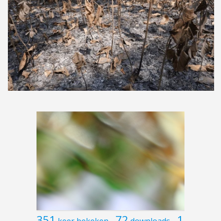
351
72
1
keer bekeken
downloads