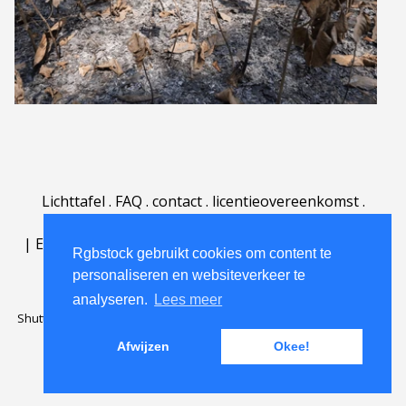
Lichttafel
.
FAQ
.
contact
.
licentieovereenkomst
.
gebruiksovereenkomst
.
over
.
|
English
|
Deutsch
|
Español
|
Polski
|
Português
|
Rgbstock gebruikt cookies om content te
Nederlands
|
personaliseren en websiteverkeer te
analyseren.
Lees meer
Shutterstock official partner of Rgbstock
Saqurai AI official partner of
Rgbstock
Afwijzen
Okee!