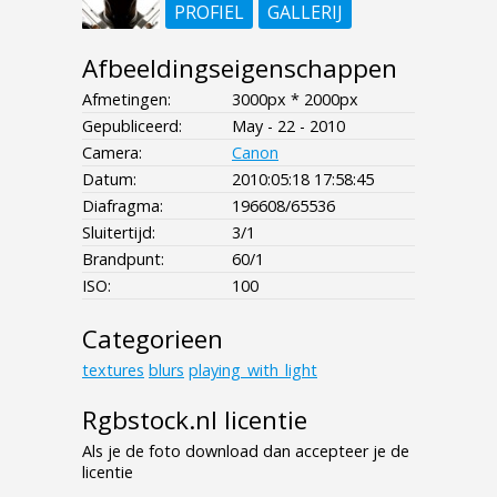
PROFIEL
GALLERIJ
Afbeeldingseigenschappen
Afmetingen:
3000px * 2000px
Gepubliceerd:
May - 22 - 2010
Camera:
Canon
Datum:
2010:05:18 17:58:45
Diafragma:
196608/65536
Sluitertijd:
3/1
Brandpunt:
60/1
ISO:
100
Categorieen
textures
blurs
playing_with_light
Rgbstock.nl licentie
Als je de foto download dan accepteer je de
licentie