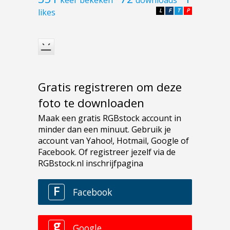
likes
L
F
T
P
Gratis registreren om deze
foto te downloaden