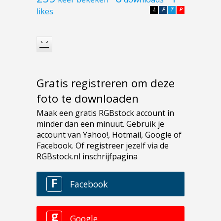
likes
L
F
T
P
Gratis registreren om deze
foto te downloaden