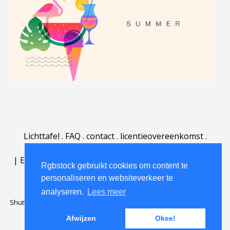
Lichttafel
.
FAQ
.
contact
.
licentieovereenkomst
.
gebruiksovereenkomst
.
over
.
|
English
|
Deutsch
|
Español
|
Polski
|
Português
|
Rgbstock gebruikt cookies om content te
Nederlands
|
personaliseren en websiteverkeer te
analyseren.
Lees meer
Shutterstock official partner of Rgbstock
Saqurai AI official partner of
Rgbstock
Afwijzen
Okee!