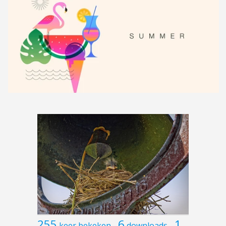
255
6
1
keer bekeken
downloads