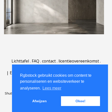
Lichttafel
.
FAQ
.
contact
.
licentieovereenkomst
.
gebruiksovereenkomst
.
over
.
|
English
|
Deutsch
|
Español
|
Polski
|
Português
|
Rgbstock gebruikt cookies om content te
Nederlands
|
personaliseren en websiteverkeer te
analyseren.
Lees meer
Shutterstock official partner of Rgbstock
Saqurai AI official partner of
Rgbstock
Afwijzen
Okee!