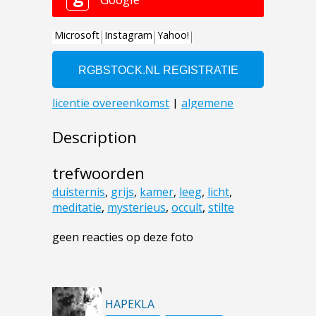
Description
trefwoorden
duisternis
,
grijs
,
kamer
,
leeg
,
licht
,
meditatie
,
mysterieus
,
occult
,
stilte
geen reacties op deze foto
HAPEKLA