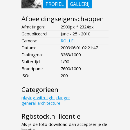
PROFIEL
GALLERIJ
Afbeeldingseigenschappen
Afmetingen:
2900px * 2324px
Gepubliceerd:
June - 25 - 2010
Camera:
ROLLEI
Datum:
2009:06:01 02:21:47
Diafragma:
3263/1000
Sluitertijd:
1/90
Brandpunt:
7600/1000
ISO:
200
Categorieen
playing_with_light
danger
general_architecture
Rgbstock.nl licentie
Als je de foto download dan accepteer je de
licentie