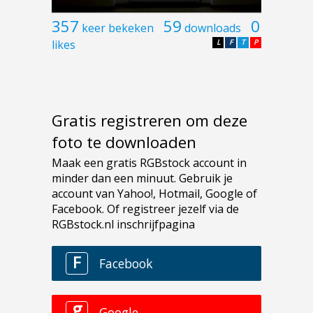
357
59
0
keer bekeken
downloads
likes
L
F
T
P
Gratis registreren om deze
foto te downloaden