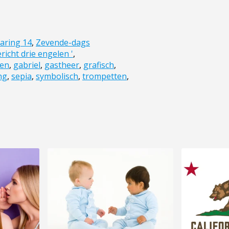
aring 14
,
Zevende-dags
richt drie engelen '
,
len
,
gabriel
,
gastheer
,
grafisch
,
ng
,
sepia
,
symbolisch
,
trompetten
,