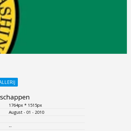
ALLERIJ
nschappen
1764px * 1515px
August - 01 - 2010
--