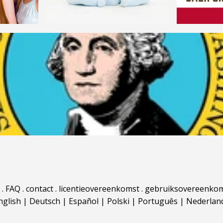
.
FAQ
.
contact
.
licentieovereenkomst
.
gebruiksovereenko
nglish
|
Deutsch
|
Español
|
Polski
|
Português
|
Nederlan