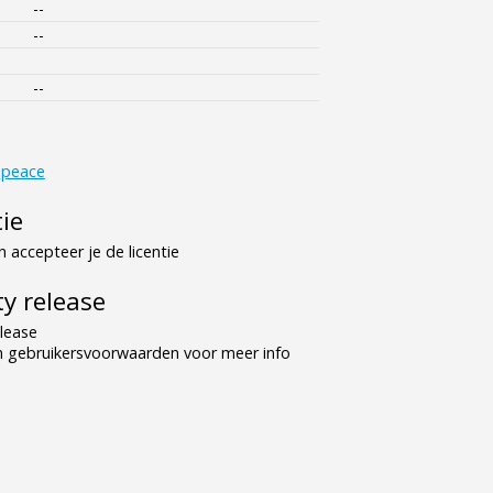
--
--
--
peace
tie
 accepteer je de licentie
y release
lease
n gebruikersvoorwaarden voor meer info