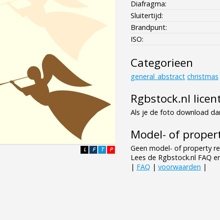
Diafragma:
Sluitertijd:
Brandpunt:
ISO:
Categorieen
general_abstract
christmas
Rgbstock.nl licen
Als je de foto download dan
Model- of propert
Geen model- of property re
L
F
T
P
Lees de Rgbstock.nl FAQ e
|
FAQ
|
voorwaarden
|