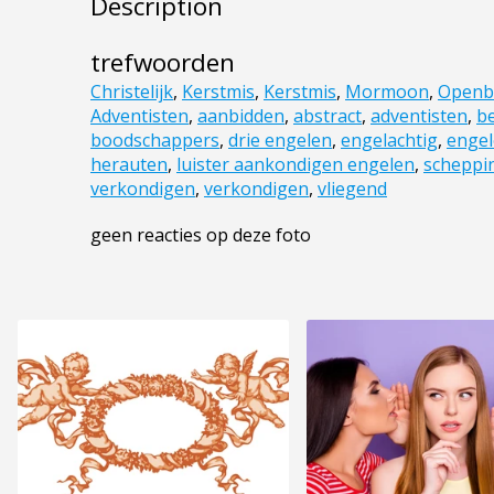
Description
trefwoorden
Christelijk
,
Kerstmis
,
Kerstmis
,
Mormoon
,
Openb
Adventisten
,
aanbidden
,
abstract
,
adventisten
,
be
boodschappers
,
drie engelen
,
engelachtig
,
enge
herauten
,
luister aankondigen engelen
,
scheppi
verkondigen
,
verkondigen
,
vliegend
geen reacties op deze foto