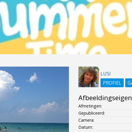
LUSI
PROFIEL
G
Afbeeldingseige
Afmetingen:
Gepubliceerd:
Camera:
Datum: