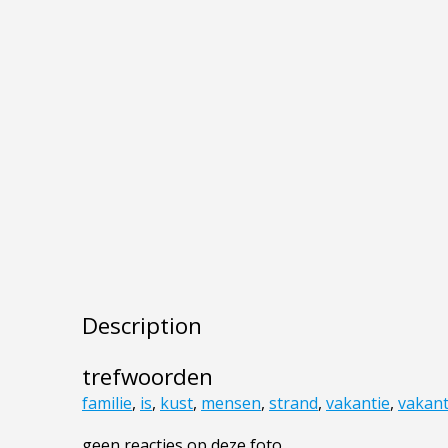
Description
trefwoorden
familie
,
is
,
kust
,
mensen
,
strand
,
vakantie
,
vakant
geen reacties op deze foto