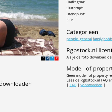
Diafragma:
Sluitertijd:
Brandpunt:
ISO:
Categorieen
people_general
family
hobb
Rgbstock.nl licen
Als je de foto download dan
L
F
T
P
Model- of propert
Geen model- of property re
Lees de Rgbstock.nl FAQ e
e downloaden
|
FAQ
|
voorwaarden
|