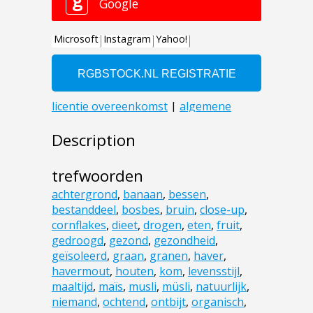
Description
trefwoorden
achtergrond
,
banaan
,
bessen
,
bestanddeel
,
bosbes
,
bruin
,
close-up
,
cornflakes
,
dieet
,
drogen
,
eten
,
fruit
,
gedroogd
,
gezond
,
gezondheid
,
geïsoleerd
,
graan
,
granen
,
haver
,
havermout
,
houten
,
kom
,
levensstijl
,
maaltijd
,
maïs
,
musli
,
müsli
,
natuurlijk
,
niemand
,
ochtend
,
ontbijt
,
organisch
,