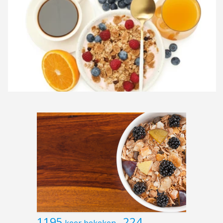
1195
224
keer bekeken