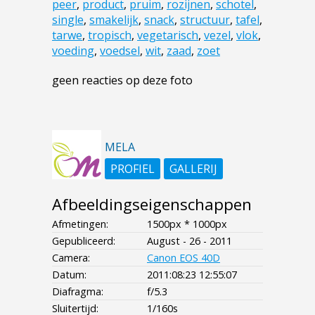
peer
,
product
,
pruim
,
rozijnen
,
schotel
,
single
,
smakelijk
,
snack
,
structuur
,
tafel
,
tarwe
,
tropisch
,
vegetarisch
,
vezel
,
vlok
,
voeding
,
voedsel
,
wit
,
zaad
,
zoet
geen reacties op deze foto
MELA
PROFIEL
GALLERIJ
Afbeeldingseigenschappen
Afmetingen:
1500px * 1000px
Gepubliceerd:
August - 26 - 2011
Camera:
Canon EOS 40D
Datum:
2011:08:23 12:55:07
Diafragma:
f/5.3
Sluitertijd:
1/160s