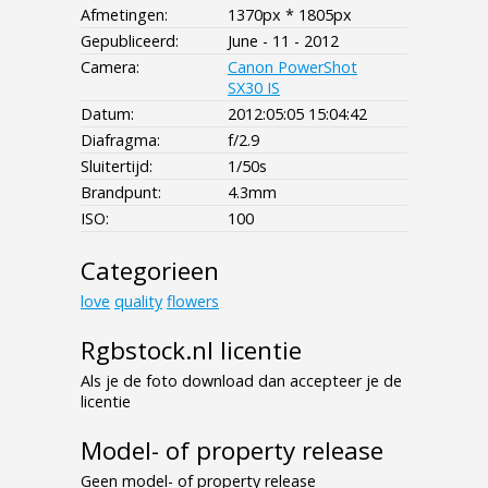
Afmetingen:
1370px * 1805px
Gepubliceerd:
June - 11 - 2012
Camera:
Canon PowerShot
SX30 IS
Datum:
2012:05:05 15:04:42
Diafragma:
f/2.9
Sluitertijd:
1/50s
Brandpunt:
4.3mm
ISO:
100
Categorieen
love
quality
flowers
Rgbstock.nl licentie
Als je de foto download dan accepteer je de
licentie
Model- of property release
Geen model- of property release