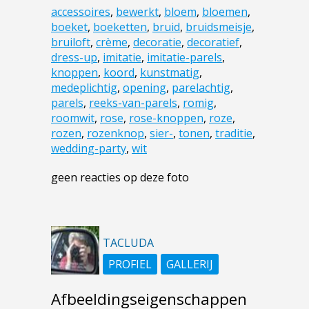
accessoires
,
bewerkt
,
bloem
,
bloemen
,
boeket
,
boeketten
,
bruid
,
bruidsmeisje
,
bruiloft
,
crème
,
decoratie
,
decoratief
,
dress-up
,
imitatie
,
imitatie-parels
,
knoppen
,
koord
,
kunstmatig
,
medeplichtig
,
opening
,
parelachtig
,
parels
,
reeks-van-parels
,
romig
,
roomwit
,
rose
,
rose-knoppen
,
roze
,
rozen
,
rozenknop
,
sier-
,
tonen
,
traditie
,
wedding-party
,
wit
geen reacties op deze foto
TACLUDA
PROFIEL
GALLERIJ
Afbeeldingseigenschappen