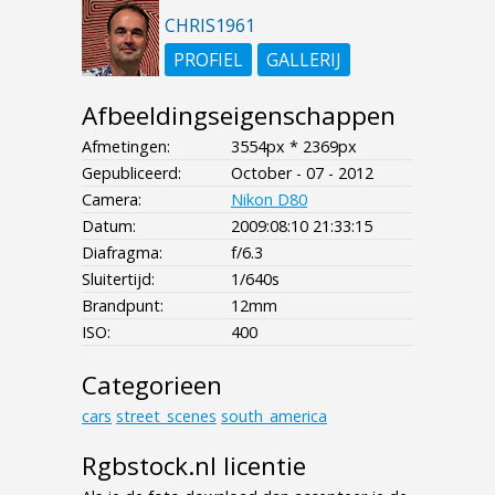
CHRIS1961
PROFIEL
GALLERIJ
Afbeeldingseigenschappen
Afmetingen:
3554px * 2369px
Gepubliceerd:
October - 07 - 2012
Camera:
Nikon D80
Datum:
2009:08:10 21:33:15
Diafragma:
f/6.3
Sluitertijd:
1/640s
Brandpunt:
12mm
ISO:
400
Categorieen
cars
street_scenes
south_america
Rgbstock.nl licentie