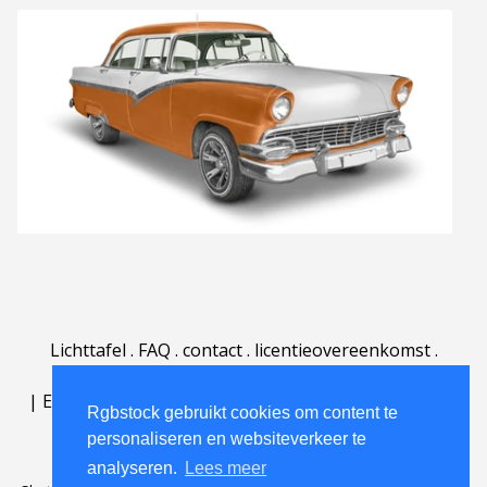
Lichttafel
.
FAQ
.
contact
.
licentieovereenkomst
.
gebruiksovereenkomst
.
over
.
|
English
|
Deutsch
|
Español
|
Polski
|
Português
|
Rgbstock gebruikt cookies om content te
Nederlands
|
personaliseren en websiteverkeer te
analyseren.
Lees meer