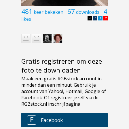
481
67
4
keer bekeken
downloads
likes
L
F
T
P
Gratis registreren om deze
foto te downloaden