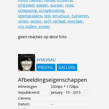
origineel
,
papier
,
purper
,
roze
,
schepping
,
scrapbooking
,
spectaculaire
,
stijl
,
structuur
,
tuinieren
,
uniek
,
vector
,
verf
,
verlaat
,
voorjaar
,
vrij
,
vullen
,
zomer
geen reacties op deze foto
XYMONAU
PROFIEL
GALLERIJ
Afbeeldingseigenschappen
Afmetingen:
2304px * 1728px
Gepubliceerd:
January - 10 - 2013
Camera:
Datum:
--