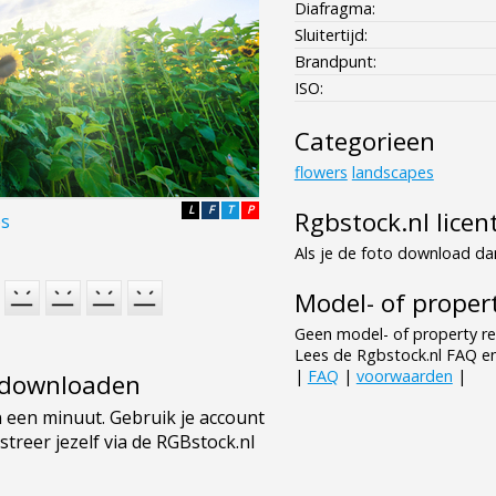
Diafragma:
Sluitertijd:
Brandpunt:
ISO:
Categorieen
flowers
landscapes
L
F
T
P
Rgbstock.nl licen
es
Als je de foto download dan
Model- of propert
Geen model- of property re
Lees de Rgbstock.nl FAQ e
|
FAQ
|
voorwaarden
|
e downloaden