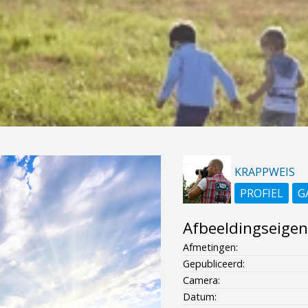
KRAPPWEIS
PROFIEL
G
Afbeeldingseige
Afmetingen:
Gepubliceerd:
Camera:
Datum: