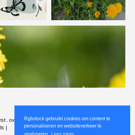
Rgbstock gebruikt cookies om content te
mst
.
over
.
personaliseren en websiteverkeer te
ds
|
analyseren.
Lees meer