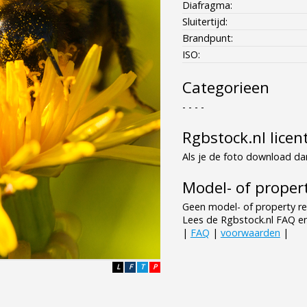
Diafragma:
Sluitertijd:
Brandpunt:
ISO:
Categorieen
- - - -
Rgbstock.nl licen
Als je de foto download dan
Model- of propert
Geen model- of property re
Lees de Rgbstock.nl FAQ e
|
FAQ
|
voorwaarden
|
L
F
T
P