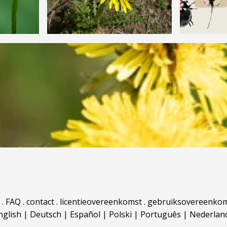
.
FAQ
.
contact
.
licentieovereenkomst
.
gebruiksovereenko
nglish
|
Deutsch
|
Español
|
Polski
|
Português
|
Nederlan