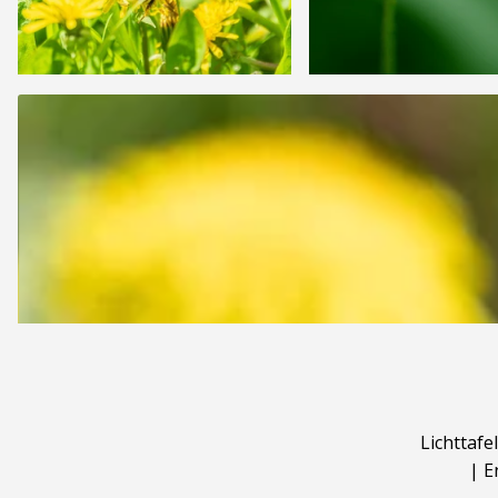
Lichttafel
|
E