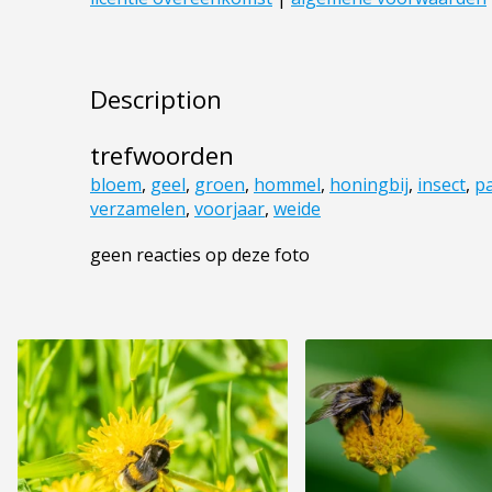
Description
trefwoorden
bloem
,
geel
,
groen
,
hommel
,
honingbij
,
insect
,
p
verzamelen
,
voorjaar
,
weide
geen reacties op deze foto