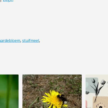
aardebloem
,
stuifmeel
,