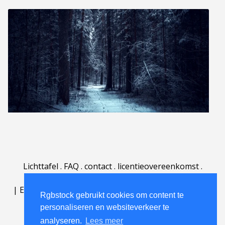
Lichttafel
.
FAQ
.
contact
.
licentieovereenkomst
.
gebruiksovereenkomst
.
over
.
|
English
|
Deutsch
|
Español
|
Polski
|
Português
|
Rgbstock gebruikt cookies om content te
Nederlands
|
personaliseren en websiteverkeer te
analyseren.
Lees meer