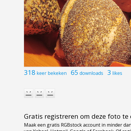
318
65
3
keer bekeken
downloads
likes
Gratis registreren om deze foto t