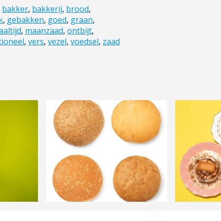
,
bakker
,
bakkerij
,
brood
,
k
,
gebakken
,
goed
,
graan
,
altijd
,
maanzaad
,
ontbijt
,
tioneel
,
vers
,
vezel
,
voedsel
,
zaad