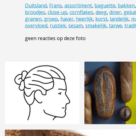
Duitsland
,
Frans
,
assortiment
,
baguette
,
bakken
broodjes
,
close-up
,
cornflakes
,
deeg
,
diner
,
geba
granen
,
groep
,
haver
,
heerlijk
,
korst
,
landelijk
,
ma
overvloed
,
rustiek
,
sesam
,
smakelijk
,
tarwe
,
tradi
geen reacties op deze foto