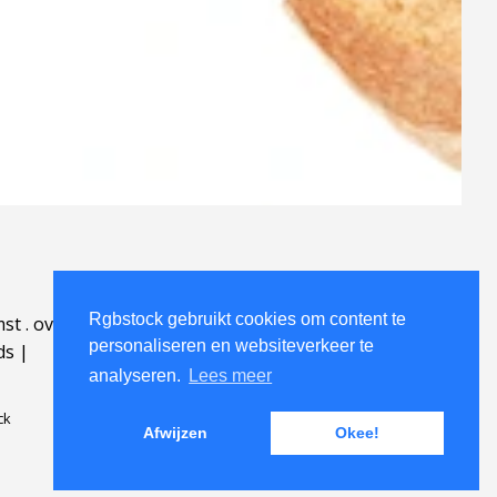
Rgbstock gebruikt cookies om content te
mst
.
over
.
personaliseren en websiteverkeer te
ds
|
analyseren.
Lees meer
ck
Afwijzen
Okee!