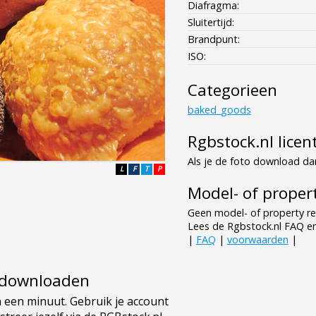
Diafragma:
Sluitertijd:
Brandpunt:
ISO:
Categorieen
baked_goods
Rgbstock.nl licen
Als je de foto download dan
L
F
T
P
Model- of propert
Geen model- of property re
Lees de Rgbstock.nl FAQ e
|
FAQ
|
voorwaarden
|
e downloaden