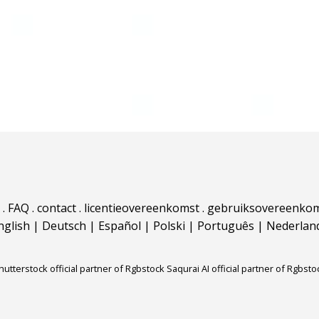
.
FAQ
.
contact
.
licentieovereenkomst
.
gebruiksovereenko
nglish
|
Deutsch
|
Español
|
Polski
|
Português
|
Nederlan
hutterstock official partner of Rgbstock
Saqurai AI official partner of Rgbsto