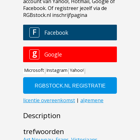
Description
trefwoorden
Art Nouveau
,
Frans
,
Victoriaans
,