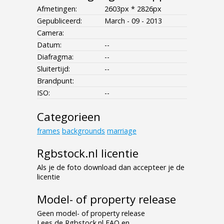
Afmetingen:
2603px * 2826px
Gepubliceerd:
March - 09 - 2013
Camera:
Datum:
--
Diafragma:
--
Sluitertijd:
--
Brandpunt:
ISO:
--
Categorieen
frames
backgrounds
marriage
Rgbstock.nl licentie
Als je de foto download dan accepteer je de
licentie
Model- of property release
Geen model- of property release
Lees de Rgbstock.nl FAQ en