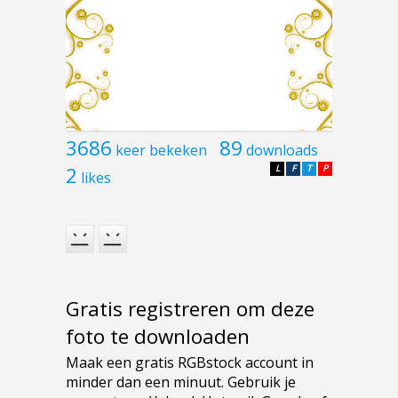
3686
89
keer bekeken
downloads
2
L
F
T
P
likes
Gratis registreren om deze
foto te downloaden