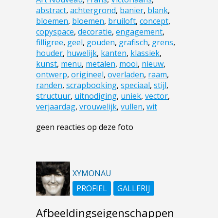
abstract
,
achtergrond
,
banier
,
blank
,
bloemen
,
bloemen
,
bruiloft
,
concept
,
copyspace
,
decoratie
,
engagement
,
filligree
,
geel
,
gouden
,
grafisch
,
grens
,
houder
,
huwelijk
,
kanten
,
klassiek
,
kunst
,
menu
,
metalen
,
mooi
,
nieuw
,
ontwerp
,
origineel
,
overladen
,
raam
,
randen
,
scrapbooking
,
speciaal
,
stijl
,
structuur
,
uitnodiging
,
uniek
,
vector
,
verjaardag
,
vrouwelijk
,
vullen
,
wit
geen reacties op deze foto
XYMONAU
PROFIEL
GALLERIJ
Afbeeldingseigenschappen