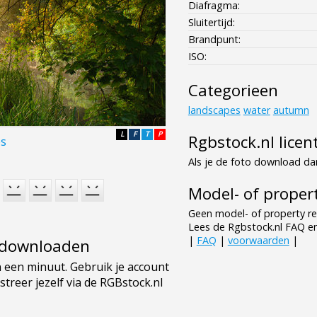
Diafragma:
Sluitertijd:
Brandpunt:
ISO:
Categorieen
landscapes
water
autumn
L
F
T
P
Rgbstock.nl licen
es
Als je de foto download dan
Model- of propert
Geen model- of property re
Lees de Rgbstock.nl FAQ e
|
FAQ
|
voorwaarden
|
e downloaden