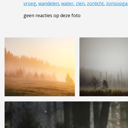
vroeg
,
wandelen
,
water
,
zien
,
zonlicht
,
zonsopga
geen reacties op deze foto