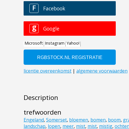
Description
trefwoorden
Engeland
,
Somerset
,
bloemen
,
bomen
,
boom
,
gr
landschap
,
lopen
,
meer
,
mist
,
mist
,
mistig
,
ochte