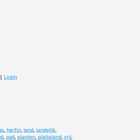
as
,
herfst
,
land
,
landelijk
,
nd
,
pad
,
planten
,
platteland
,
vrij
,