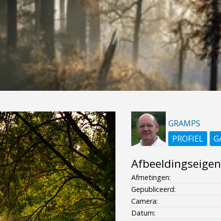
GRAMPS
PROFIEL
G
Afbeeldingseige
Afmetingen:
Gepubliceerd:
Camera:
Datum: