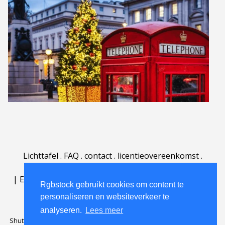
Lichttafel
.
FAQ
.
contact
.
licentieovereenkomst
.
gebruiksovereenkomst
.
over
.
|
English
|
Deutsch
|
Español
|
Polski
|
Português
|
Rgbstock gebruikt cookies om content te
Nederlands
|
personaliseren en websiteverkeer te
analyseren.
Lees meer
Shutterstock official partner of Rgbstock
Saqurai AI official partner of