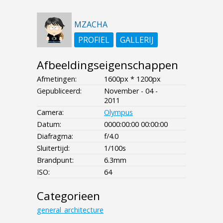
MZACHA
PROFIEL
GALLERIJ
Afbeeldingseigenschappen
Afmetingen:
1600px * 1200px
Gepubliceerd:
November - 04 -
2011
Camera:
Olympus
Datum:
0000:00:00 00:00:00
Diafragma:
f/4.0
Sluitertijd:
1/100s
Brandpunt:
6.3mm
ISO:
64
Categorieen
general_architecture