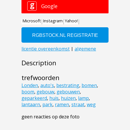
Description
trefwoorden
Londen
,
auto's
,
bestrating
,
bomen
,
boom
,
gebouw
,
gebouwen
,
geparkeerd
,
huis
,
huizen
,
lamp
,
lantaarn
,
park
,
ramen
,
straat
,
weg
geen reacties op deze foto