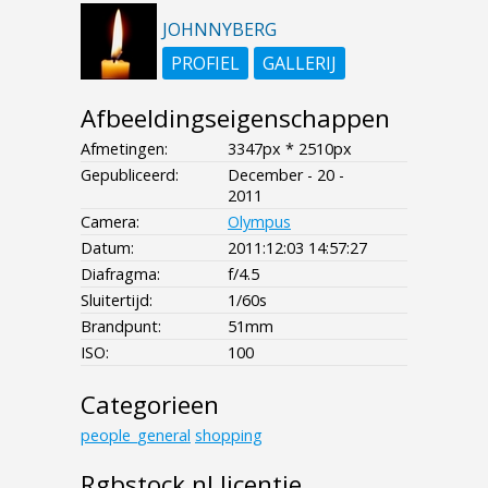
JOHNNYBERG
PROFIEL
GALLERIJ
Afbeeldingseigenschappen
Afmetingen:
3347px * 2510px
Gepubliceerd:
December - 20 -
2011
Camera:
Olympus
Datum:
2011:12:03 14:57:27
Diafragma:
f/4.5
Sluitertijd:
1/60s
Brandpunt:
51mm
ISO:
100
Categorieen
people_general
shopping
Rgbstock.nl licentie