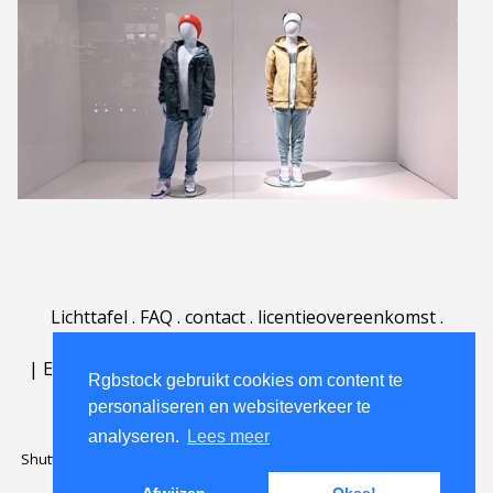
Lichttafel
.
FAQ
.
contact
.
licentieovereenkomst
.
gebruiksovereenkomst
.
over
.
|
English
|
Deutsch
|
Español
|
Polski
|
Português
|
Rgbstock gebruikt cookies om content te
Nederlands
|
personaliseren en websiteverkeer te
analyseren.
Lees meer
Shutterstock official partner of Rgbstock
Saqurai AI official partner of
Rgbstock