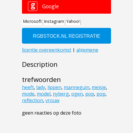
Description
trefwoorden
heeft
,
lady
,
lippen
,
manneguin
,
meisje
,
mode
,
model
,
nyberg
,
ogen
,
pop
,
pop
,
reflection
,
vrouw
geen reacties op deze foto