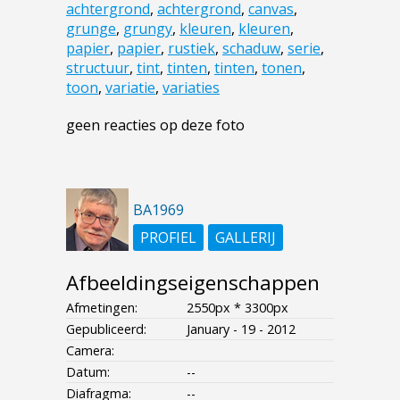
achtergrond
,
achtergrond
,
canvas
,
grunge
,
grungy
,
kleuren
,
kleuren
,
papier
,
papier
,
rustiek
,
schaduw
,
serie
,
structuur
,
tint
,
tinten
,
tinten
,
tonen
,
toon
,
variatie
,
variaties
geen reacties op deze foto
BA1969
PROFIEL
GALLERIJ
Afbeeldingseigenschappen
Afmetingen:
2550px * 3300px
Gepubliceerd:
January - 19 - 2012
Camera:
Datum:
--
Diafragma:
--