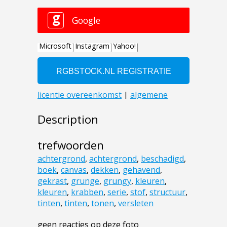
Description
trefwoorden
achtergrond
,
achtergrond
,
beschadigd
,
boek
,
canvas
,
dekken
,
gehavend
,
gekrast
,
grunge
,
grungy
,
kleuren
,
kleuren
,
krabben
,
serie
,
stof
,
structuur
,
tinten
,
tinten
,
tonen
,
versleten
geen reacties op deze foto