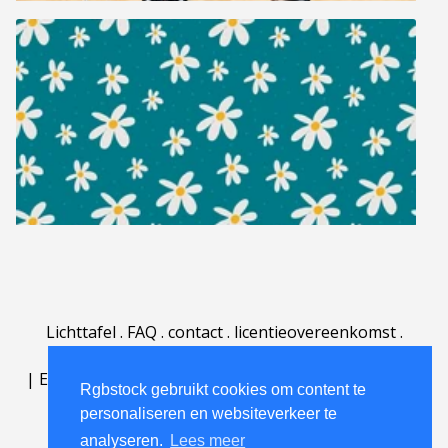
Lichttafel
.
FAQ
.
contact
.
licentieovereenkomst
.
gebruiksovereenkomst
.
over
.
|
English
|
Deutsch
|
Español
|
Polski
|
Português
|
Rgbstock gebruikt cookies om content te
Nederlands
|
personaliseren en websiteverkeer te
analyseren.
Lees meer