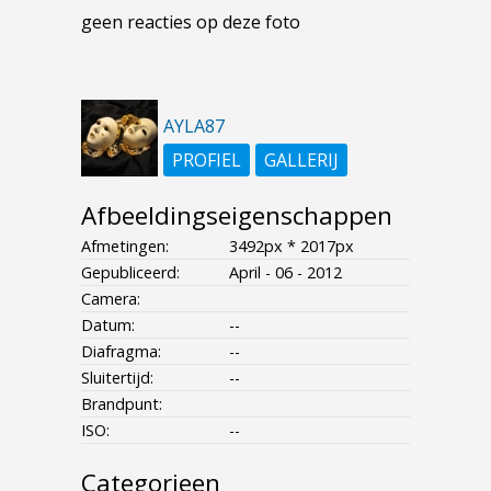
geen reacties op deze foto
AYLA87
PROFIEL
GALLERIJ
Afbeeldingseigenschappen
Afmetingen:
3492px * 2017px
Gepubliceerd:
April - 06 - 2012
Camera:
Datum:
--
Diafragma:
--
Sluitertijd:
--
Brandpunt:
ISO:
--
Categorieen