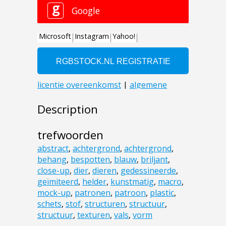
Description
trefwoorden
abstract
,
achtergrond
,
achtergrond
,
behang
,
bespotten
,
blauw
,
briljant
,
close-up
,
dier
,
dieren
,
gedessineerde
,
geïmiteerd
,
helder
,
kunstmatig
,
macro
,
mock-up
,
patronen
,
patroon
,
plastic
,
schets
,
stof
,
structuren
,
structuur
,
structuur
,
texturen
,
vals
,
vorm