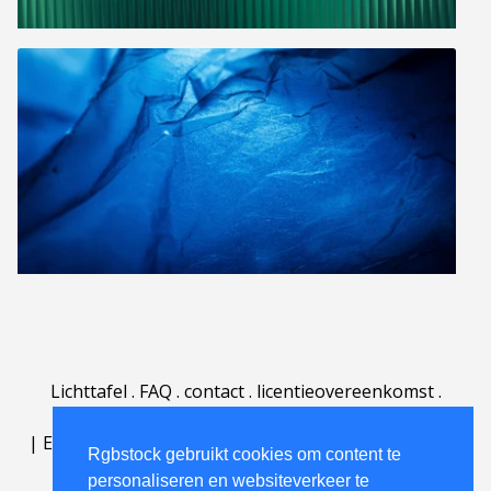
Lichttafel
.
FAQ
.
contact
.
licentieovereenkomst
.
gebruiksovereenkomst
.
over
.
|
English
|
Deutsch
|
Español
|
Polski
|
Português
|
Rgbstock gebruikt cookies om content te
Nederlands
|
personaliseren en websiteverkeer te