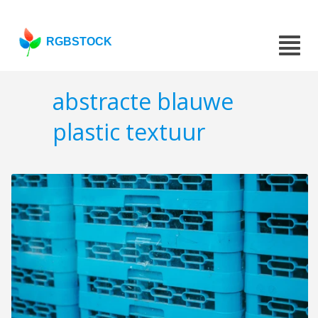
RGBSTOCK
abstracte blauwe
plastic textuur