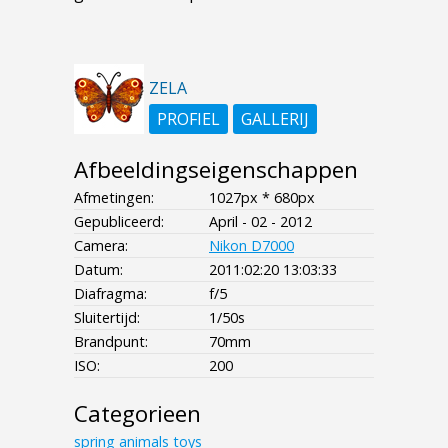
ZELA
PROFIEL
GALLERIJ
Afbeeldingseigenschappen
Afmetingen:
1027px * 680px
Gepubliceerd:
April - 02 - 2012
Camera:
Nikon D7000
Datum:
2011:02:20 13:03:33
Diafragma:
f/5
Sluitertijd:
1/50s
Brandpunt:
70mm
ISO:
200
Categorieen
spring
animals
toys