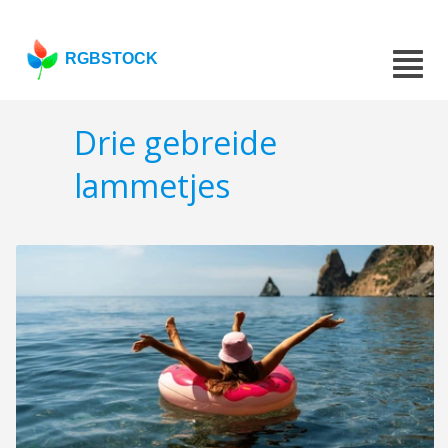
RGBSTOCK
Drie gebreide
lammetjes