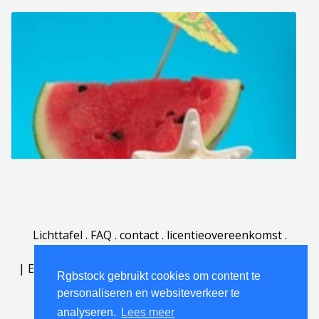
Lichttafel
.
FAQ
.
contact
.
licentieovereenkomst
.
gebruiksovereenkomst
.
over
.
|
English
|
Deutsch
|
Español
|
Polski
|
Português
|
Rgbstock gebruikt cookies om content te
Nederlands
|
personaliseren en websiteverkeer te
analyseren.
Lees meer