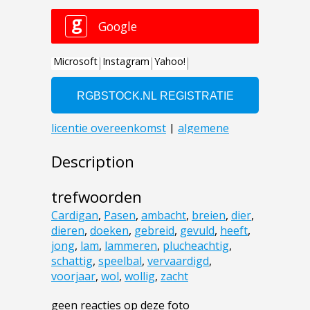
Description
trefwoorden
Cardigan
,
Pasen
,
ambacht
,
breien
,
dier
,
dieren
,
doeken
,
gebreid
,
gevuld
,
heeft
,
jong
,
lam
,
lammeren
,
plucheachtig
,
schattig
,
speelbal
,
vervaardigd
,
voorjaar
,
wol
,
wollig
,
zacht
geen reacties op deze foto