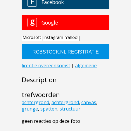
Description
trefwoorden
achtergrond
,
achtergrond
,
canvas
,
grunge
,
spatten
,
structuur
geen reacties op deze foto