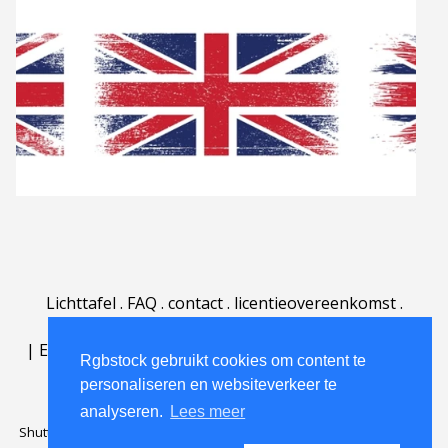
Lichttafel
.
FAQ
.
contact
.
licentieovereenkomst
.
gebruiksovereenkomst
.
over
.
|
English
|
Deutsch
|
Español
|
Polski
|
Português
|
Rgbstock gebruikt cookies om content te
Nederlands
|
personaliseren en websiteverkeer te
analyseren.
Lees meer
Shutterstock official partner of Rgbstock
Saqurai AI official partner of