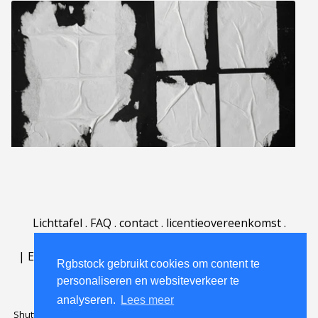
Lichttafel
.
FAQ
.
contact
.
licentieovereenkomst
.
gebruiksovereenkomst
.
over
.
|
English
|
Deutsch
|
Español
|
Polski
|
Português
|
Rgbstock gebruikt cookies om content te
Nederlands
|
personaliseren en websiteverkeer te
analyseren.
Lees meer
Shutterstock official partner of Rgbstock
Saqurai AI official partner of