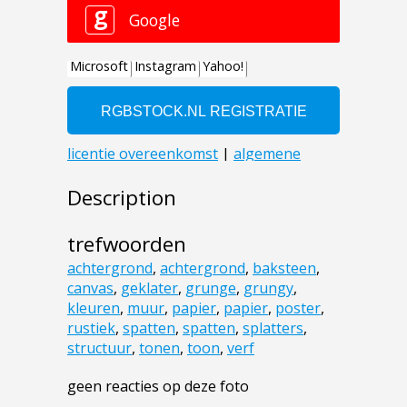
Description
trefwoorden
achtergrond
,
achtergrond
,
baksteen
,
canvas
,
geklater
,
grunge
,
grungy
,
kleuren
,
muur
,
papier
,
papier
,
poster
,
rustiek
,
spatten
,
spatten
,
splatters
,
structuur
,
tonen
,
toon
,
verf
geen reacties op deze foto