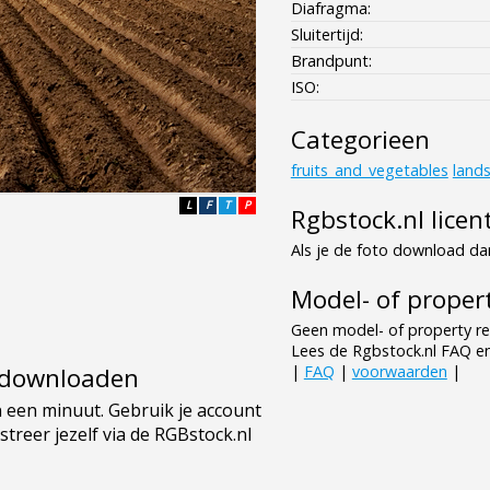
Diafragma:
Sluitertijd:
Brandpunt:
ISO:
Categorieen
fruits_and_vegetables
land
L
F
T
P
Rgbstock.nl licen
Als je de foto download dan
Model- of propert
Geen model- of property re
Lees de Rgbstock.nl FAQ e
|
FAQ
|
voorwaarden
|
e downloaden