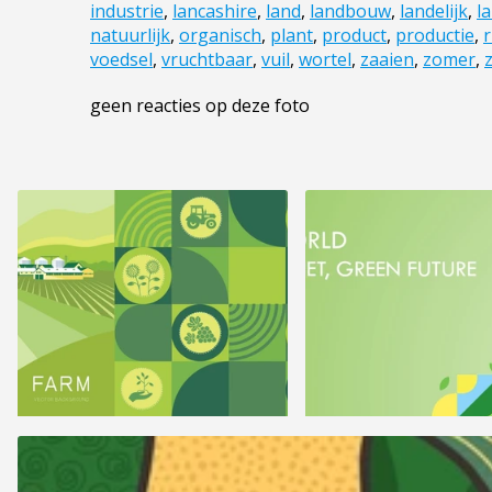
industrie
,
lancashire
,
land
,
landbouw
,
landelijk
,
l
natuurlijk
,
organisch
,
plant
,
product
,
productie
,
r
voedsel
,
vruchtbaar
,
vuil
,
wortel
,
zaaien
,
zomer
,
geen reacties op deze foto