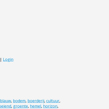
blauw
,
bodem
,
boerderij
,
cultuur
,
oeiend
,
groente
,
hemel
,
horizon
,