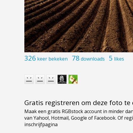
326
78
5
keer bekeken
downloads
likes
Gratis registreren om deze foto t