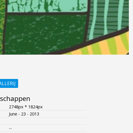
ALLERIJ
nschappen
2748px * 1824px
June - 23 - 2013
--