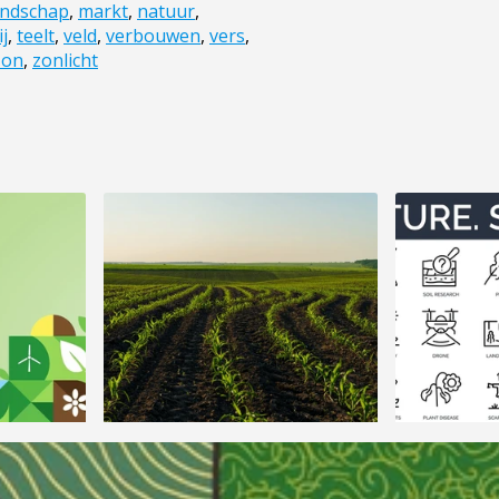
andschap
,
markt
,
natuur
,
ij
,
teelt
,
veld
,
verbouwen
,
vers
,
zon
,
zonlicht