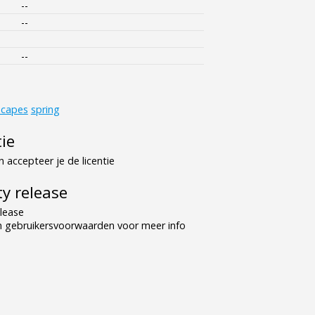
--
--
--
scapes
spring
tie
 accepteer je de licentie
y release
lease
n gebruikersvoorwaarden voor meer info