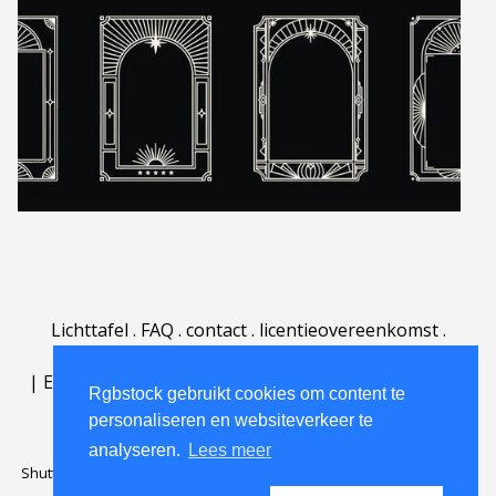
Lichttafel
.
FAQ
.
contact
.
licentieovereenkomst
.
gebruiksovereenkomst
.
over
.
|
English
|
Deutsch
|
Español
|
Polski
|
Português
|
Rgbstock gebruikt cookies om content te
Nederlands
|
personaliseren en websiteverkeer te
analyseren.
Lees meer
Shutterstock official partner of Rgbstock
Saqurai AI official partner of
Rgbstock