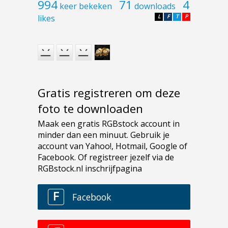
994
71
4
keer bekeken
downloads
likes
L
F
T
P
Gratis registreren om deze
foto te downloaden