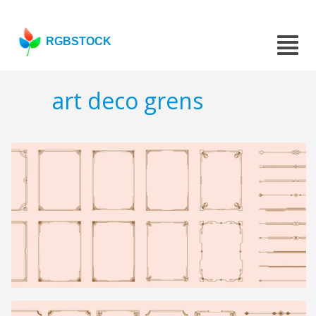
RGBSTOCK
art deco grens