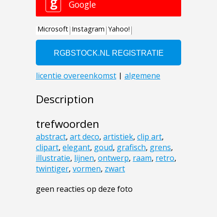
Description
trefwoorden
abstract
,
art deco
,
artistiek
,
clip art
,
clipart
,
elegant
,
goud
,
grafisch
,
grens
,
illustratie
,
lijnen
,
ontwerp
,
raam
,
retro
,
twintiger
,
vormen
,
zwart
geen reacties op deze foto