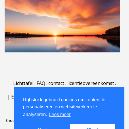
Lichttafel
.
FAQ
.
contact
.
licentieovereenkomst
.
gebruiksovereenkomst
.
over
.
|
English
|
Deutsch
|
Español
|
Polski
|
Português
|
Rgbstock gebruikt cookies om content te
Nederlands
|
personaliseren en websiteverkeer te
analyseren.
Lees meer
Shutterstock official partner of Rgbstock
Saqurai AI official partner of
Rgbstock