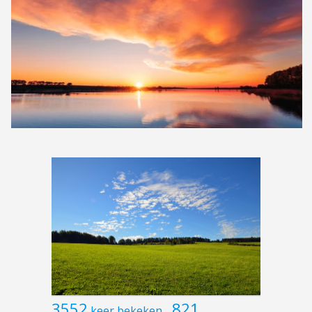
3552
821
keer bekeken