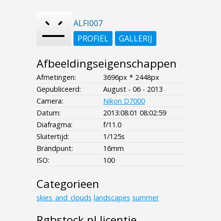
ALFI007
PROFIEL
GALLERIJ
Afbeeldingseigenschappen
Afmetingen:
3696px * 2448px
Gepubliceerd:
August - 06 - 2013
Camera:
Nikon D7000
Datum:
2013:08:01 08:02:59
Diafragma:
f/11.0
Sluitertijd:
1/125s
Brandpunt:
16mm
ISO:
100
Categorieen
skies_and_clouds
landscapes
summer
Rgbstock.nl licentie