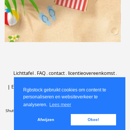
Lichttafel
.
FAQ
.
contact
.
licentieovereenkomst
.
gebruiksovereenkomst
.
over
.
|
English
|
Deutsch
|
Español
|
Polski
|
Português
|
Rgbstock gebruikt cookies om content te
Nederlands
|
personaliseren en websiteverkeer te
analyseren.
Lees meer
Shutterstock official partner of Rgbstock
Saqurai AI official partner of
Rgbstock
Afwijzen
Okee!