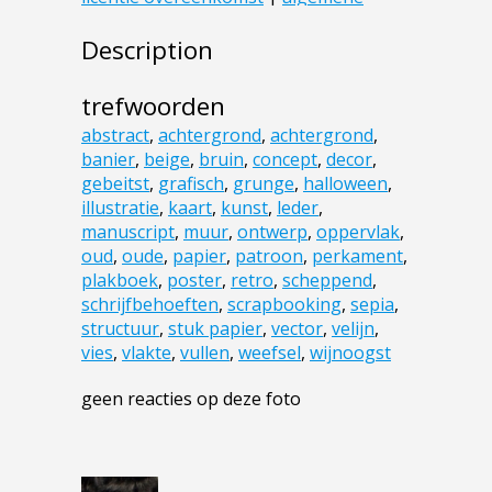
Description
trefwoorden
abstract
,
achtergrond
,
achtergrond
,
banier
,
beige
,
bruin
,
concept
,
decor
,
gebeitst
,
grafisch
,
grunge
,
halloween
,
illustratie
,
kaart
,
kunst
,
leder
,
manuscript
,
muur
,
ontwerp
,
oppervlak
,
oud
,
oude
,
papier
,
patroon
,
perkament
,
plakboek
,
poster
,
retro
,
scheppend
,
schrijfbehoeften
,
scrapbooking
,
sepia
,
structuur
,
stuk papier
,
vector
,
velijn
,
vies
,
vlakte
,
vullen
,
weefsel
,
wijnoogst
geen reacties op deze foto