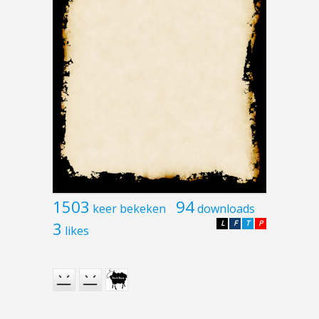
1503
94
keer bekeken
downloads
3
L
F
T
P
likes