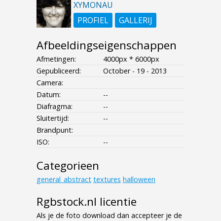
XYMONAU
PROFIEL
GALLERIJ
Afbeeldingseigenschappen
Afmetingen:
4000px * 6000px
Gepubliceerd:
October - 19 - 2013
Camera:
Datum:
--
Diafragma:
--
Sluitertijd:
--
Brandpunt:
ISO:
--
Categorieen
general_abstract
textures
halloween
Rgbstock.nl licentie
Als je de foto download dan accepteer je de