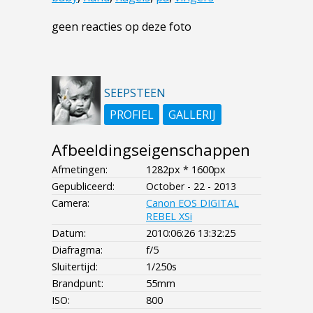
geen reacties op deze foto
SEEPSTEEN
PROFIEL
GALLERIJ
Afbeeldingseigenschappen
Afmetingen:
1282px * 1600px
Gepubliceerd:
October - 22 - 2013
Camera:
Canon EOS DIGITAL
REBEL XSi
Datum:
2010:06:26 13:32:25
Diafragma:
f/5
Sluitertijd:
1/250s
Brandpunt:
55mm
ISO:
800