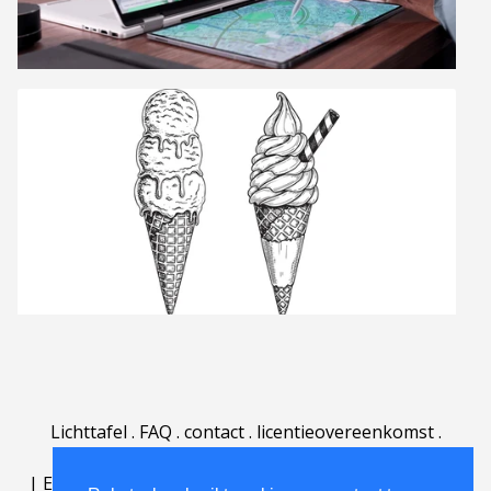
Lichttafel
.
FAQ
.
contact
.
licentieovereenkomst
.
gebruiksovereenkomst
.
over
.
|
English
|
Deutsch
|
Español
|
Polski
|
Português
|