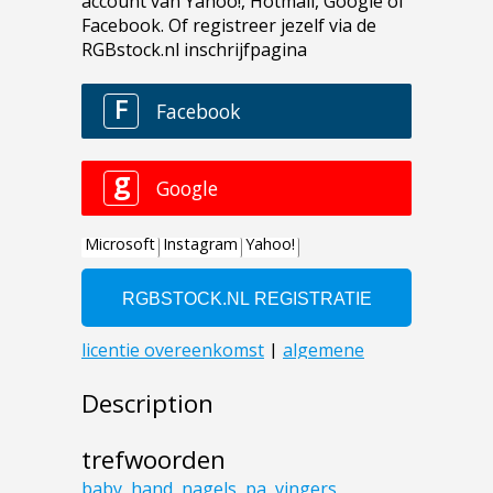
Description
trefwoorden
baby
,
hand
,
nagels
,
pa
,
vingers