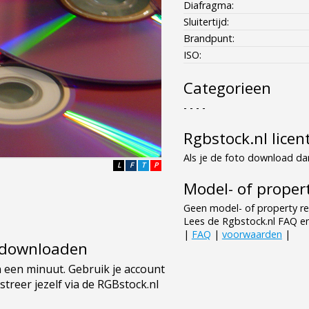
Diafragma:
Sluitertijd:
Brandpunt:
ISO:
Categorieen
- - - -
Rgbstock.nl licen
Als je de foto download dan
L
F
T
P
Model- of propert
Geen model- of property re
Lees de Rgbstock.nl FAQ e
|
FAQ
|
voorwaarden
|
e downloaden