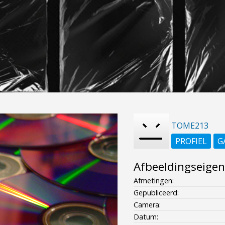
TOME213
PROFIEL
G
Afbeeldingseige
Afmetingen:
Gepubliceerd:
Camera:
Datum: