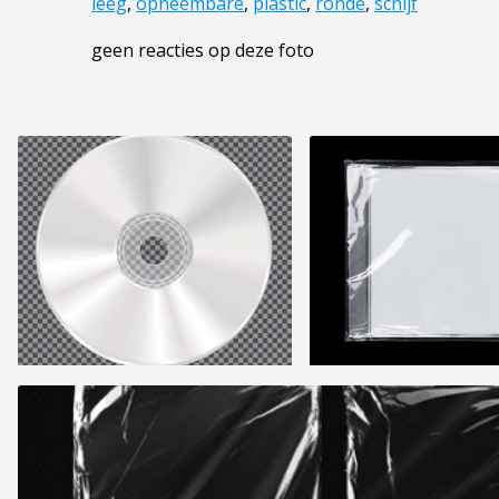
leeg
,
opneembare
,
plastic
,
ronde
,
schijf
geen reacties op deze foto