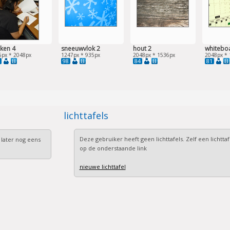
ken 4
sneeuwvlok 2
hout 2
whitebo
6px * 2048px
1247px * 935px
2048px * 1536px
2048px * 
98
84
81
lichttafels
Deze gebruiker heeft geen lichttafels. Zelf een lichtta
 later nog eens
op de onderstaande link
nieuwe lichttafel