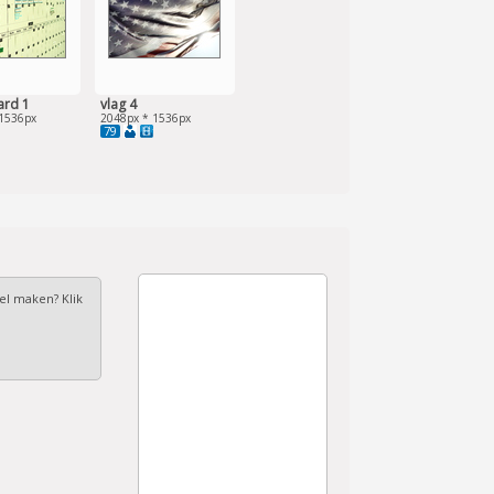
ard 1
vlag 4
1536px
2048px * 1536px
79
fel maken? Klik