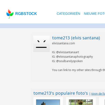
RGBSTOCK
CATEGORIEËN
NIEUWE FOT
tome213 (elvis santana)
elvissantana.com
IG: @elvissantanaart
IG: @elvissantanaphotography
IG: @soulbarelyspoken
You can link to my other sites through t
tome213's populaire foto's
|
toon de fo