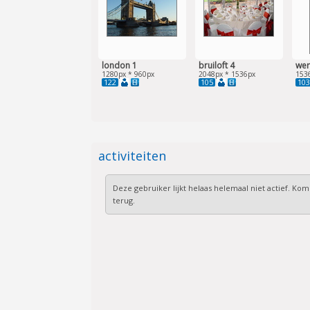
london 1
bruiloft 4
wer
1280px * 960px
2048px * 1536px
153
122
105
103
activiteiten
Deze gebruiker lijkt helaas helemaal niet actief. Kom
terug.