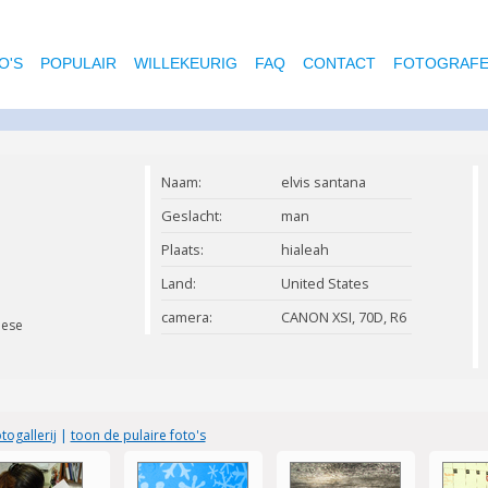
O'S
POPULAIR
WILLEKEURIG
FAQ
CONTACT
FOTOGRAF
Naam:
elvis santana
Geslacht:
man
Plaats:
hialeah
Land:
United States
camera:
CANON XSI, 70D, R6
hese
togallerij
|
toon de pulaire foto's