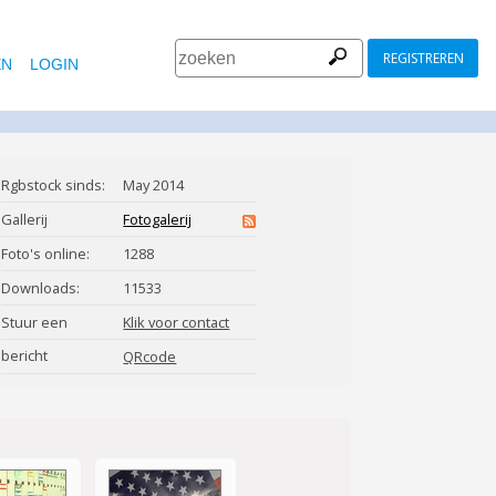
REGISTREREN
EN
LOGIN
Rgbstock sinds:
May 2014
Gallerij
Fotogalerij
Foto's online:
1288
Downloads:
11533
Stuur een
Klik voor contact
bericht
tome213
QRcode