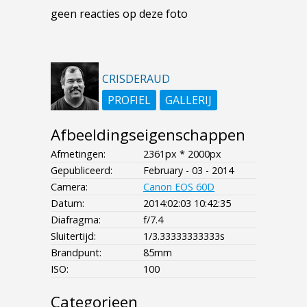
geen reacties op deze foto
CRISDERAUD
PROFIEL
GALLERIJ
Afbeeldingseigenschappen
Afmetingen:
2361px * 2000px
Gepubliceerd:
February - 03 - 2014
Camera:
Canon EOS 60D
Datum:
2014:02:03 10:42:35
Diafragma:
f/7.4
Sluitertijd:
1/3.33333333333s
Brandpunt:
85mm
ISO:
100
Categorieen