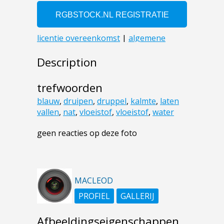
Description
trefwoorden
blauw
,
druipen
,
druppel
,
kalmte
,
laten
vallen
,
nat
,
vloeistof
,
vloeistof
,
water
geen reacties op deze foto
MACLEOD
PROFIEL
GALLERIJ
Afbeeldingseigenschappen