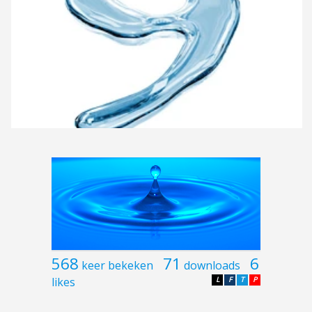
568
71
6
keer bekeken
downloads
likes
L
F
T
P