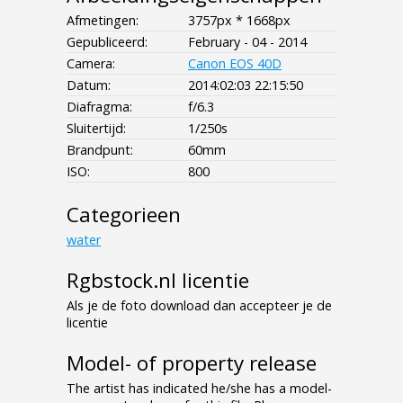
Afmetingen:
3757px * 1668px
Gepubliceerd:
February - 04 - 2014
Camera:
Canon EOS 40D
Datum:
2014:02:03 22:15:50
Diafragma:
f/6.3
Sluitertijd:
1/250s
Brandpunt:
60mm
ISO:
800
Categorieen
water
Rgbstock.nl licentie
Als je de foto download dan accepteer je de
licentie
Model- of property release
The artist has indicated he/she has a model-