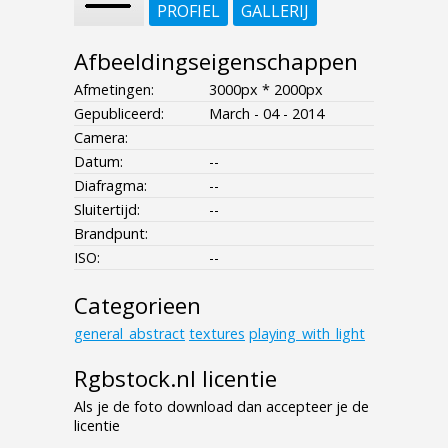
PROFIEL
GALLERIJ
Afbeeldingseigenschappen
Afmetingen:
3000px * 2000px
Gepubliceerd:
March - 04 - 2014
Camera:
Datum:
--
Diafragma:
--
Sluitertijd:
--
Brandpunt:
ISO:
--
Categorieen
general_abstract
textures
playing_with_light
Rgbstock.nl licentie
Als je de foto download dan accepteer je de
licentie