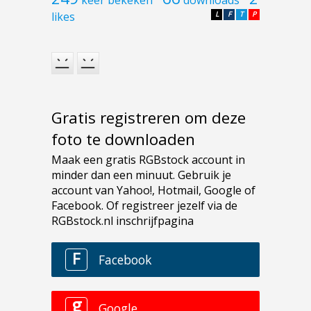
likes
L
F
T
P
Gratis registreren om deze
foto te downloaden