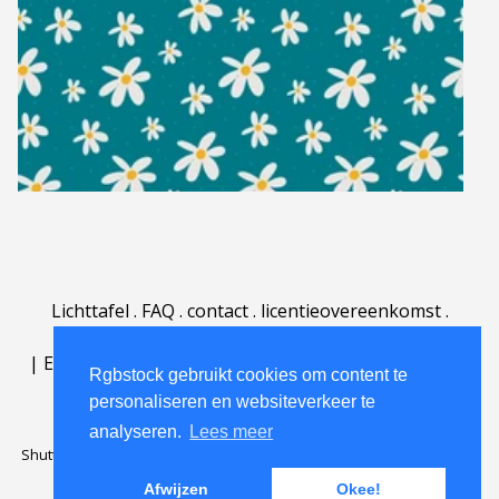
Lichttafel
.
FAQ
.
contact
.
licentieovereenkomst
.
gebruiksovereenkomst
.
over
.
|
English
|
Deutsch
|
Español
|
Polski
|
Português
|
Rgbstock gebruikt cookies om content te
Nederlands
|
personaliseren en websiteverkeer te
analyseren.
Lees meer
Shutterstock official partner of Rgbstock
Saqurai AI official partner of
Rgbstock
Afwijzen
Okee!