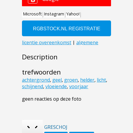
Description
trefwoorden
achtergrond
,
geel
,
groen
,
helder
,
licht
,
schijnend
,
vloeiende
,
voorjaar
geen reacties op deze foto
GRESCHOJ