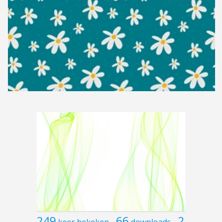
249
66
2
keer bekeken
downloads