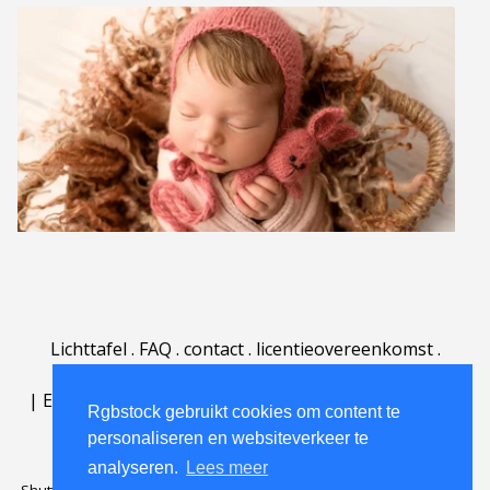
Lichttafel
.
FAQ
.
contact
.
licentieovereenkomst
.
gebruiksovereenkomst
.
over
.
|
English
|
Deutsch
|
Español
|
Polski
|
Português
|
Rgbstock gebruikt cookies om content te
Nederlands
|
personaliseren en websiteverkeer te
analyseren.
Lees meer