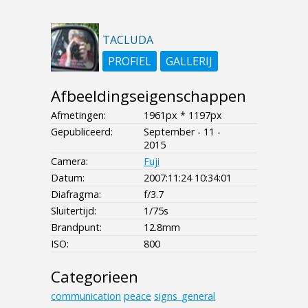
TACLUDA
PROFIEL
GALLERIJ
Afbeeldingseigenschappen
Afmetingen:
1961px * 1197px
Gepubliceerd:
September - 11 -
2015
Camera:
Fuji
Datum:
2007:11:24 10:34:01
Diafragma:
f/3.7
Sluitertijd:
1/75s
Brandpunt:
12.8mm
ISO:
800
Categorieen
communication
peace
signs_general