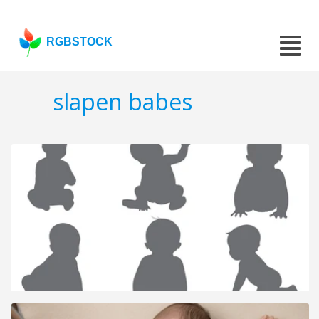
RGBSTOCK
slapen babes