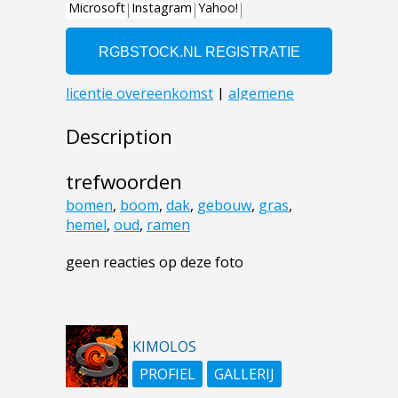
Description
trefwoorden
bomen
,
boom
,
dak
,
gebouw
,
gras
,
hemel
,
oud
,
ramen
geen reacties op deze foto
KIMOLOS
PROFIEL
GALLERIJ