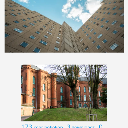
173
3
0
keer bekeken
downloads