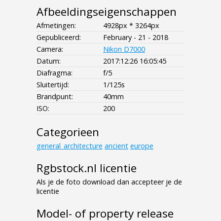
Afbeeldingseigenschappen
Afmetingen:
4928px * 3264px
Gepubliceerd:
February - 21 - 2018
Camera:
Nikon D7000
Datum:
2017:12:26 16:05:45
Diafragma:
f/5
Sluitertijd:
1/125s
Brandpunt:
40mm
ISO:
200
Categorieen
general_architecture
ancient
europe
Rgbstock.nl licentie
Als je de foto download dan accepteer je de
licentie
Model- of property release