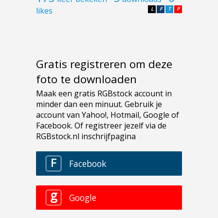
likes
L
F
T
P
Gratis registreren om deze
foto te downloaden