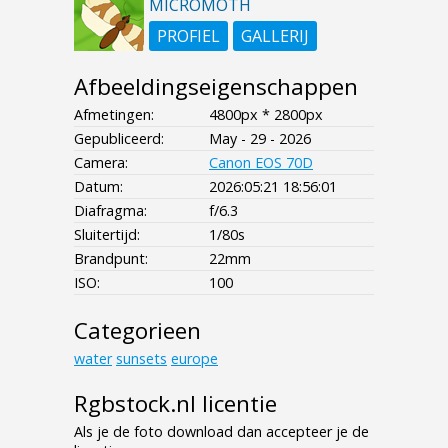
MICROMOTH
PROFIEL
GALLERIJ
Afbeeldingseigenschappen
Afmetingen:
4800px * 2800px
Gepubliceerd:
May - 29 - 2026
Camera:
Canon EOS 70D
Datum:
2026:05:21 18:56:01
Diafragma:
f/6.3
Sluitertijd:
1/80s
Brandpunt:
22mm
ISO:
100
Categorieen
water
sunsets
europe
Rgbstock.nl licentie
Als je de foto download dan accepteer je de