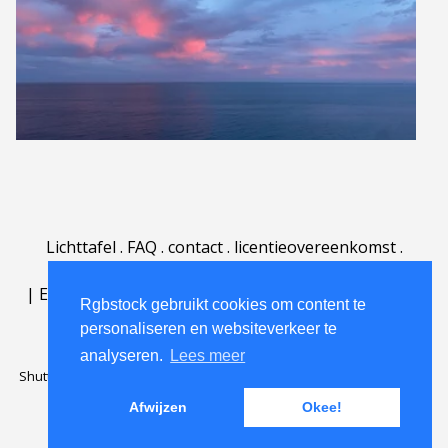
Lichttafel
.
FAQ
.
contact
.
licentieovereenkomst
.
gebruiksovereenkomst
.
over
.
|
English
|
Deutsch
|
Español
|
Polski
|
Português
|
Rgbstock gebruikt cookies om content te
Nederlands
|
personaliseren en websiteverkeer te
analyseren.
Lees meer
Shutterstock official partner of Rgbstock
Saqurai AI official partner of
Rgbstock
Afwijzen
Okee!